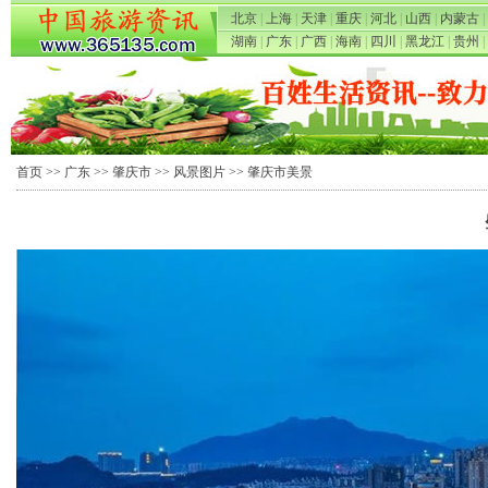
北京
|
上海
|
天津
|
重庆
|
河北
|
山西
|
内蒙古
|
湖南
|
广东
|
广西
|
海南
|
四川
|
黑龙江
|
贵州
|
首页
>>
广东
>>
肇庆市
>>
风景图片
>> 肇庆市美景