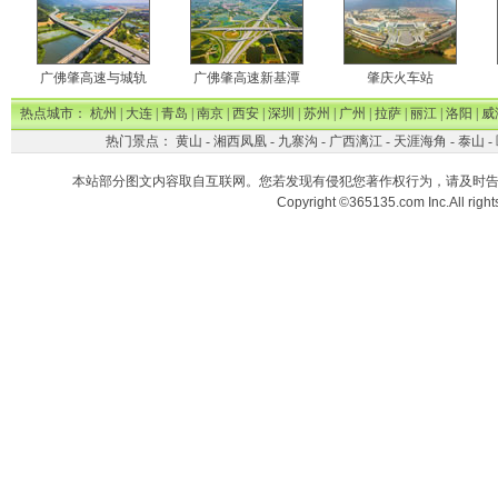
广佛肇高速与城轨
广佛肇高速新基潭
肇庆火车站
热点城市：
杭州
|
大连
|
青岛
|
南京
|
西安
|
深圳
|
苏州
|
广州
|
拉萨
|
丽江
|
洛阳
|
威
热门景点：
黄山
-
湘西凤凰
-
九寨沟
-
广西漓江
-
天涯海角
-
泰山
-
本站部分图文内容取自互联网。您若发现有侵犯您著作权行为，请及时
Copyright ©365135.com Inc.All ri