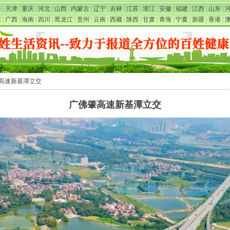
海
|
天津
|
重庆
|
河北
|
山西
|
内蒙古
|
辽宁
|
吉林
|
江苏
|
浙江
|
安徽
|
福建
|
江西
|
山东
|
东
|
广西
|
海南
|
四川
|
黑龙江
|
贵州
|
云南
|
西藏
|
陕西
|
甘肃
|
青海
|
宁夏
|
新疆
|
香港
|
肇高速新基潭立交
广佛肇高速新基潭立交