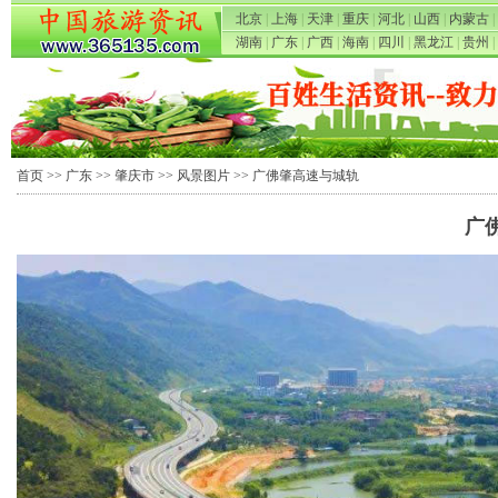
北京
|
上海
|
天津
|
重庆
|
河北
|
山西
|
内蒙古
|
湖南
|
广东
|
广西
|
海南
|
四川
|
黑龙江
|
贵州
|
首页
>>
广东
>>
肇庆市
>>
风景图片
>> 广佛肇高速与城轨
广