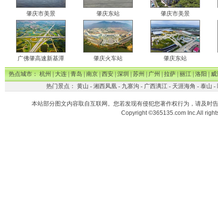
肇庆市美景
肇庆东站
肇庆市美景
广佛肇高速新基潭
肇庆火车站
肇庆东站
热点城市：
杭州
|
大连
|
青岛
|
南京
|
西安
|
深圳
|
苏州
|
广州
|
拉萨
|
丽江
|
洛阳
|
威
热门景点：
黄山
-
湘西凤凰
-
九寨沟
-
广西漓江
-
天涯海角
-
泰山
-
本站部分图文内容取自互联网。您若发现有侵犯您著作权行为，请及时
Copyright ©365135.com Inc.All ri