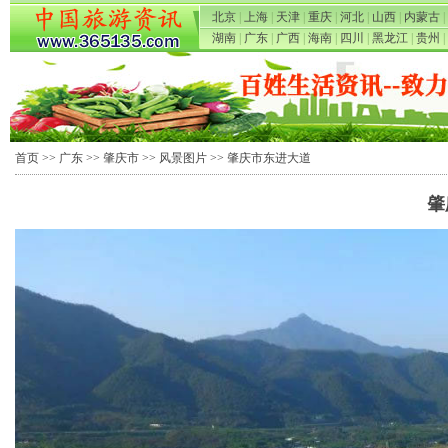
北京
|
上海
|
天津
|
重庆
|
河北
|
山西
|
内蒙古
|
湖南
|
广东
|
广西
|
海南
|
四川
|
黑龙江
|
贵州
|
首页
>>
广东
>>
肇庆市
>>
风景图片
>> 肇庆市东进大道
肇