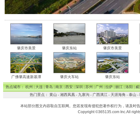
肇庆市美景
肇庆东站
肇庆市美景
广佛肇高速新基潭
肇庆火车站
肇庆东站
热点城市：
杭州
|
大连
|
青岛
|
南京
|
西安
|
深圳
|
苏州
|
广州
|
拉萨
|
丽江
|
洛阳
|
威
热门景点：
黄山
-
湘西凤凰
-
九寨沟
-
广西漓江
-
天涯海角
-
泰山
-
本站部分图文内容取自互联网。您若发现有侵犯您著作权行为，请及时
Copyright ©365135.com Inc.All ri