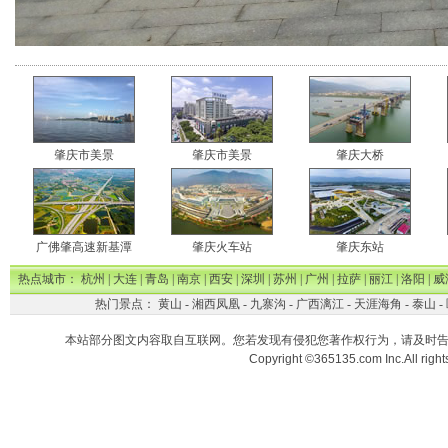
肇庆市美景
肇庆市美景
肇庆大桥
广佛肇高速新基潭
肇庆火车站
肇庆东站
热点城市：
杭州
|
大连
|
青岛
|
南京
|
西安
|
深圳
|
苏州
|
广州
|
拉萨
|
丽江
|
洛阳
|
威
热门景点：
黄山
-
湘西凤凰
-
九寨沟
-
广西漓江
-
天涯海角
-
泰山
-
本站部分图文内容取自互联网。您若发现有侵犯您著作权行为，请及时
Copyright ©365135.com Inc.All ri