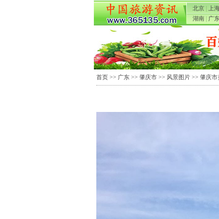
北京
|
上
湖南
|
广
首页
>>
广东
>>
肇庆市
>>
风景图片
>> 肇庆