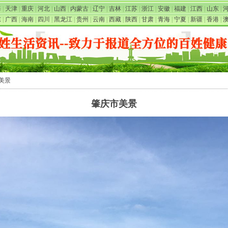
海
|
天津
|
重庆
|
河北
|
山西
|
内蒙古
|
辽宁
|
吉林
|
江苏
|
浙江
|
安徽
|
福建
|
江西
|
山东
|
东
|
广西
|
海南
|
四川
|
黑龙江
|
贵州
|
云南
|
西藏
|
陕西
|
甘肃
|
青海
|
宁夏
|
新疆
|
香港
|
市美景
肇庆市美景