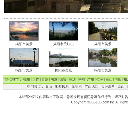
揭阳市美景
揭阳市黄岐山
揭阳市美景
揭阳市美景
揭阳市美景
揭阳市美景
热点城市：
杭州
|
大连
|
青岛
|
南京
|
西安
|
深圳
|
苏州
|
广州
|
拉萨
|
丽江
|
洛阳
|
威
热门景点：
黄山
-
湘西凤凰
-
九寨沟
-
广西漓江
-
天涯海角
-
泰山
-
本站部分图文内容取自互联网。您若发现有侵犯您著作权行为，请及时
Copyright ©365135.com Inc.All ri