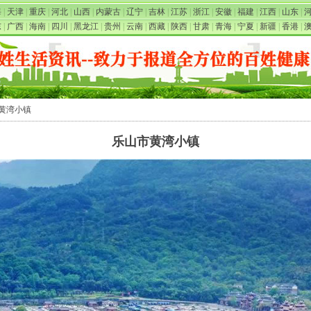
海
|
天津
|
重庆
|
河北
|
山西
|
内蒙古
|
辽宁
|
吉林
|
江苏
|
浙江
|
安徽
|
福建
|
江西
|
山东
|
东
|
广西
|
海南
|
四川
|
黑龙江
|
贵州
|
云南
|
西藏
|
陕西
|
甘肃
|
青海
|
宁夏
|
新疆
|
香港
|
市黄湾小镇
乐山市黄湾小镇