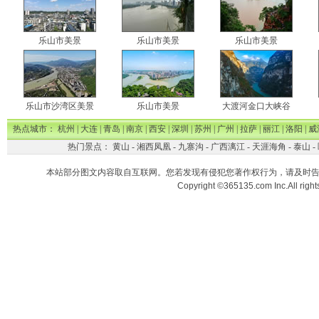
乐山市美景
乐山市美景
乐山市美景
乐山市沙湾区美景
乐山市美景
大渡河金口大峡谷
热点城市：
杭州
|
大连
|
青岛
|
南京
|
西安
|
深圳
|
苏州
|
广州
|
拉萨
|
丽江
|
洛阳
|
威
热门景点：
黄山
-
湘西凤凰
-
九寨沟
-
广西漓江
-
天涯海角
-
泰山
-
本站部分图文内容取自互联网。您若发现有侵犯您著作权行为，请及时
Copyright ©365135.com Inc.All ri