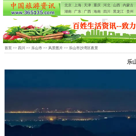
北京
|
上海
|
天津
|
重庆
|
河北
|
山西
|
内蒙古
|
湖南
|
广东
|
广西
|
海南
|
四川
|
黑龙江
|
贵州
|
首页
>>
四川
>>
乐山市
>>
风景图片
>> 乐山市沙湾区夜景
乐