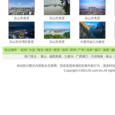
乐山市美景
乐山市美景
乐山市美景
乐山市沙湾区夜景
乐山市美景
大渡河金口大峡谷
热点城市：
杭州
|
大连
|
青岛
|
南京
|
西安
|
深圳
|
苏州
|
广州
|
拉萨
|
丽江
|
洛阳
|
威
热门景点：
黄山
-
湘西凤凰
-
九寨沟
-
广西漓江
-
天涯海角
-
泰山
-
本站部分图文内容取自互联网。您若发现有侵犯您著作权行为，请及时
Copyright ©365135.com Inc.All ri