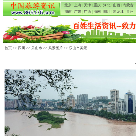
北京
|
上海
|
天津
|
重庆
|
河北
|
山西
|
内蒙古
|
湖南
|
广东
|
广西
|
海南
|
四川
|
黑龙江
|
贵州
|
首页
>>
四川
>>
乐山市
>>
风景图片
>> 乐山市美景