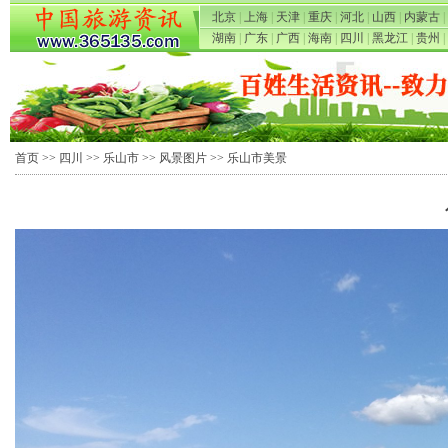
北京
|
上海
|
天津
|
重庆
|
河北
|
山西
|
内蒙古
|
湖南
|
广东
|
广西
|
海南
|
四川
|
黑龙江
|
贵州
|
首页
>>
四川
>>
乐山市
>>
风景图片
>> 乐山市美景