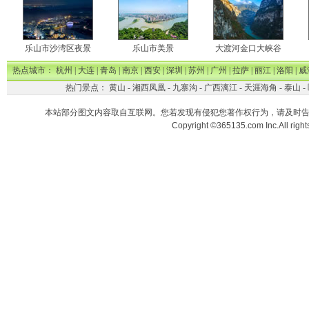
乐山市沙湾区夜景
乐山市美景
大渡河金口大峡谷
热点城市：
杭州
|
大连
|
青岛
|
南京
|
西安
|
深圳
|
苏州
|
广州
|
拉萨
|
丽江
|
洛阳
|
威
热门景点：
黄山
-
湘西凤凰
-
九寨沟
-
广西漓江
-
天涯海角
-
泰山
-
本站部分图文内容取自互联网。您若发现有侵犯您著作权行为，请及时
Copyright ©365135.com Inc.All ri