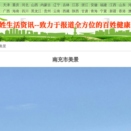
海
|
天津
|
重庆
|
河北
|
山西
|
内蒙古
|
辽宁
|
吉林
|
江苏
|
浙江
|
安徽
|
福建
|
江西
|
山东
|
东
|
广西
|
海南
|
四川
|
黑龙江
|
贵州
|
云南
|
西藏
|
陕西
|
甘肃
|
青海
|
宁夏
|
新疆
|
香港
|
市美景
南充市美景