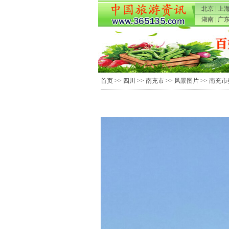
北京
|
上
湖南
|
广
首页
>>
四川
>>
南充市
>>
风景图片
>> 南充