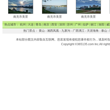
南充市美景
南充市美景
南充市美景
热点城市：
杭州
|
大连
|
青岛
|
南京
|
西安
|
深圳
|
苏州
|
广州
|
拉萨
|
丽江
|
洛阳
|
威
热门景点：
黄山
-
湘西凤凰
-
九寨沟
-
广西漓江
-
天涯海角
-
泰山
-
本站部分图文内容取自互联网。您若发现有侵犯您著作权行为，请及时
Copyright ©365135.com Inc.All ri