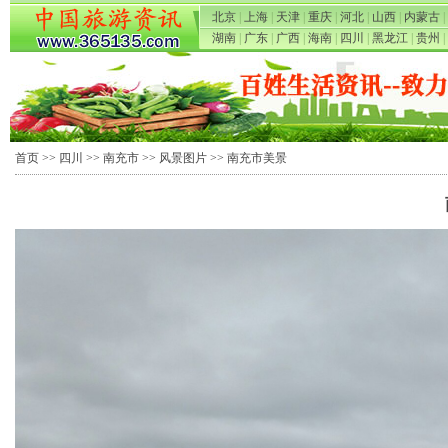
北京
|
上海
|
天津
|
重庆
|
河北
|
山西
|
内蒙古
|
湖南
|
广东
|
广西
|
海南
|
四川
|
黑龙江
|
贵州
|
首页
>>
四川
>>
南充市
>>
风景图片
>> 南充市美景