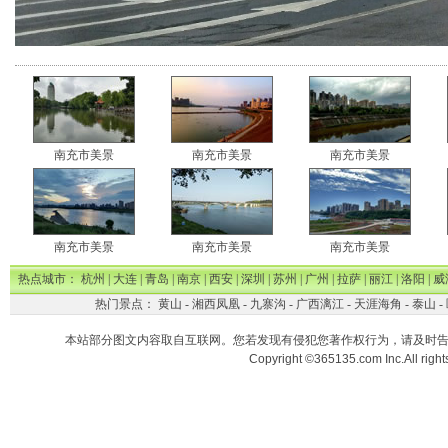
南充市美景
南充市美景
南充市美景
南充市美景
南充市美景
南充市美景
热点城市：
杭州
|
大连
|
青岛
|
南京
|
西安
|
深圳
|
苏州
|
广州
|
拉萨
|
丽江
|
洛阳
|
威
热门景点：
黄山
-
湘西凤凰
-
九寨沟
-
广西漓江
-
天涯海角
-
泰山
-
本站部分图文内容取自互联网。您若发现有侵犯您著作权行为，请及时
Copyright ©365135.com Inc.All ri