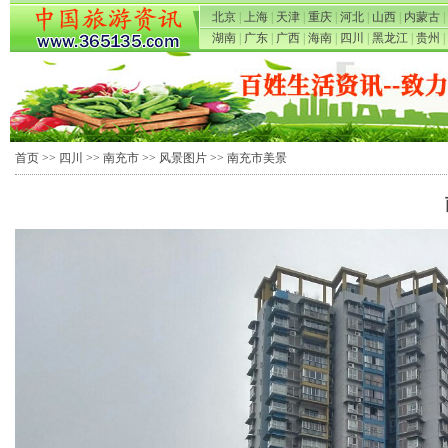
北京
|
上海
|
天津
|
重庆
|
河北
|
山西
|
内蒙古
|
湖南
|
广东
|
广西
|
海南
|
四川
|
黑龙江
|
贵州
|
首页
>>
四川
>>
南充市
>>
风景图片
>> 南充市美景