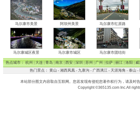
马尔康市美景
阿坝州美景
马尔康市红原路
马尔康城区夜景
马尔康市城区
马尔康市团结街
热点城市：
杭州
|
大连
|
青岛
|
南京
|
西安
|
深圳
|
苏州
|
广州
|
拉萨
|
丽江
|
洛阳
|
威
热门景点：
黄山
-
湘西凤凰
-
九寨沟
-
广西漓江
-
天涯海角
-
泰山
-
本站部分图文内容取自互联网。您若发现有侵犯您著作权行为，请及时
Copyright ©365135.com Inc.All ri