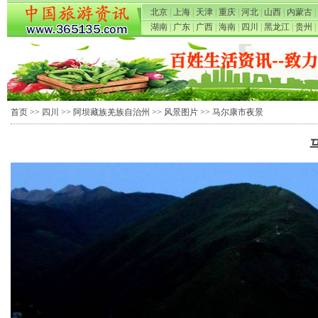
北京
|
上海
|
天津
|
重庆
|
河北
|
山西
|
内蒙古
|
湖南
|
广东
|
广西
|
海南
|
四川
|
黑龙江
|
贵州
|
首页
>>
四川
>>
阿坝藏族羌族自治州
>>
风景图片
>> 马尔康市夜景