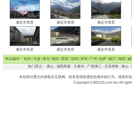
康定市美景
康定市美景
康定市美景
康定市美景
康定市美景
康定市美景
热点城市：
杭州
|
大连
|
青岛
|
南京
|
西安
|
深圳
|
苏州
|
广州
|
拉萨
|
丽江
|
洛阳
|
威
热门景点：
黄山
-
湘西凤凰
-
九寨沟
-
广西漓江
-
天涯海角
-
泰山
-
本站部分图文内容取自互联网。您若发现有侵犯您著作权行为，请及时
Copyright ©365135.com Inc.All ri