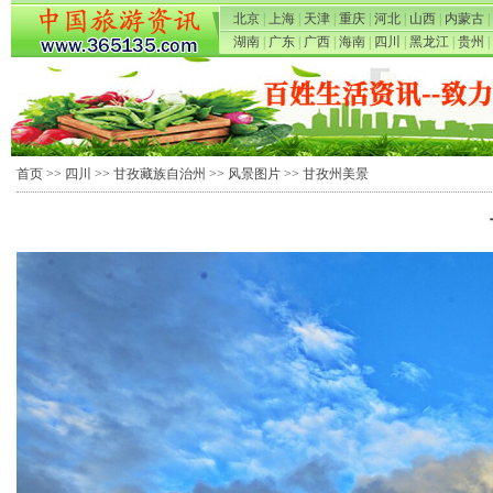
北京
|
上海
|
天津
|
重庆
|
河北
|
山西
|
内蒙古
|
湖南
|
广东
|
广西
|
海南
|
四川
|
黑龙江
|
贵州
|
首页
>>
四川
>>
甘孜藏族自治州
>>
风景图片
>> 甘孜州美景