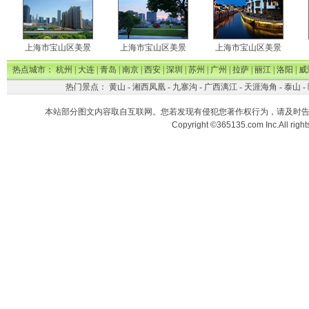
上海市宝山区美景
上海市宝山区美景
上海市宝山区美景
热点城市：
杭州
|
大连
|
青岛
|
南京
|
西安
|
深圳
|
苏州
|
广州
|
拉萨
|
丽江
|
洛阳
|
威
热门景点：
黄山
-
湘西凤凰
-
九寨沟
-
广西漓江
-
天涯海角
-
泰山
-
本站部分图文内容取自互联网。您若发现有侵犯您著作权行为，请及时
Copyright ©365135.com Inc.All ri