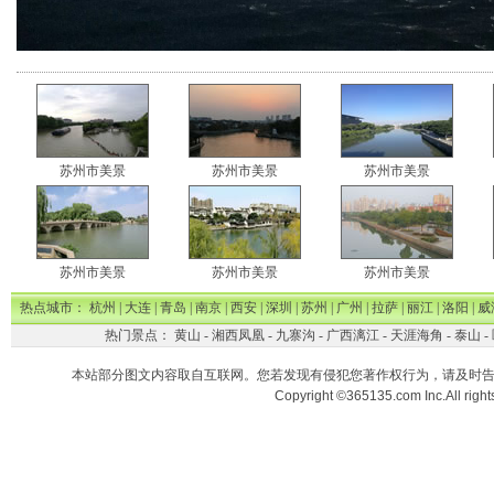
苏州市美景
苏州市美景
苏州市美景
苏州市美景
苏州市美景
苏州市美景
热点城市：
杭州
|
大连
|
青岛
|
南京
|
西安
|
深圳
|
苏州
|
广州
|
拉萨
|
丽江
|
洛阳
|
威
热门景点：
黄山
-
湘西凤凰
-
九寨沟
-
广西漓江
-
天涯海角
-
泰山
-
本站部分图文内容取自互联网。您若发现有侵犯您著作权行为，请及时
Copyright ©365135.com Inc.All ri