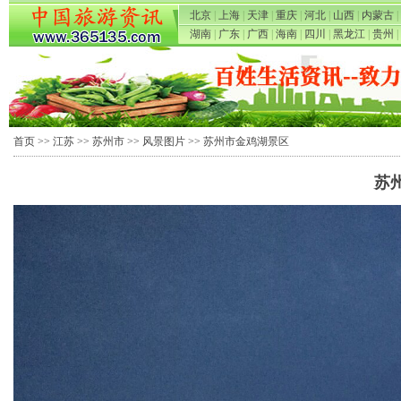
北京
|
上海
|
天津
|
重庆
|
河北
|
山西
|
内蒙古
|
湖南
|
广东
|
广西
|
海南
|
四川
|
黑龙江
|
贵州
|
首页
>>
江苏
>>
苏州市
>>
风景图片
>> 苏州市金鸡湖景区
苏