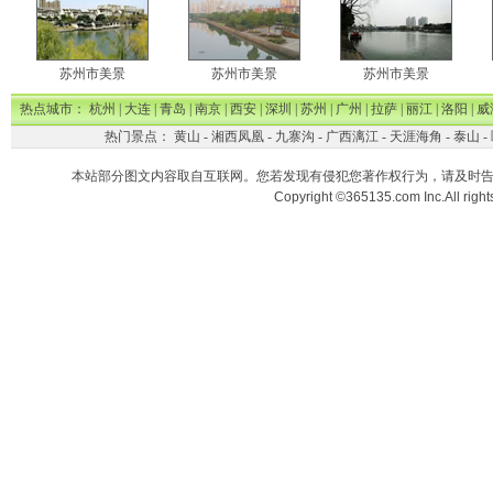
苏州市美景
苏州市美景
苏州市美景
热点城市：
杭州
|
大连
|
青岛
|
南京
|
西安
|
深圳
|
苏州
|
广州
|
拉萨
|
丽江
|
洛阳
|
威
热门景点：
黄山
-
湘西凤凰
-
九寨沟
-
广西漓江
-
天涯海角
-
泰山
-
本站部分图文内容取自互联网。您若发现有侵犯您著作权行为，请及时
Copyright ©365135.com Inc.All ri