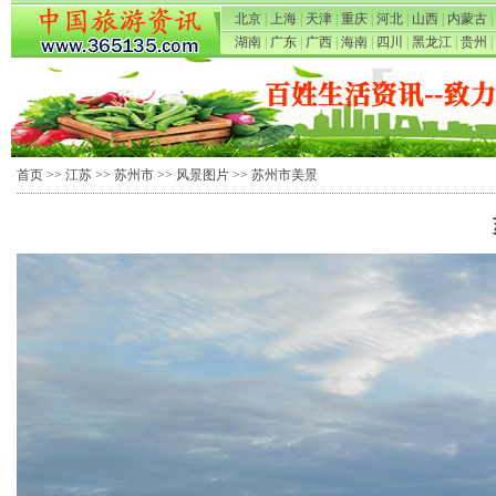
北京
|
上海
|
天津
|
重庆
|
河北
|
山西
|
内蒙古
|
湖南
|
广东
|
广西
|
海南
|
四川
|
黑龙江
|
贵州
|
首页
>>
江苏
>>
苏州市
>>
风景图片
>> 苏州市美景