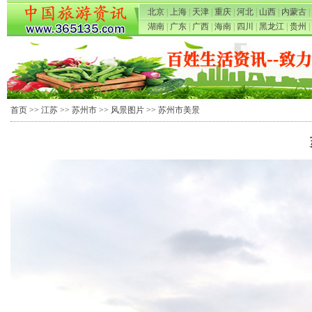
北京
|
上海
|
天津
|
重庆
|
河北
|
山西
|
内蒙古
|
湖南
|
广东
|
广西
|
海南
|
四川
|
黑龙江
|
贵州
|
首页
>>
江苏
>>
苏州市
>>
风景图片
>> 苏州市美景