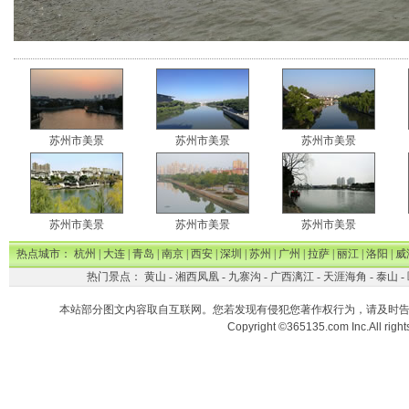
苏州市美景
苏州市美景
苏州市美景
苏州市美景
苏州市美景
苏州市美景
热点城市：
杭州
|
大连
|
青岛
|
南京
|
西安
|
深圳
|
苏州
|
广州
|
拉萨
|
丽江
|
洛阳
|
威
热门景点：
黄山
-
湘西凤凰
-
九寨沟
-
广西漓江
-
天涯海角
-
泰山
-
本站部分图文内容取自互联网。您若发现有侵犯您著作权行为，请及时
Copyright ©365135.com Inc.All ri