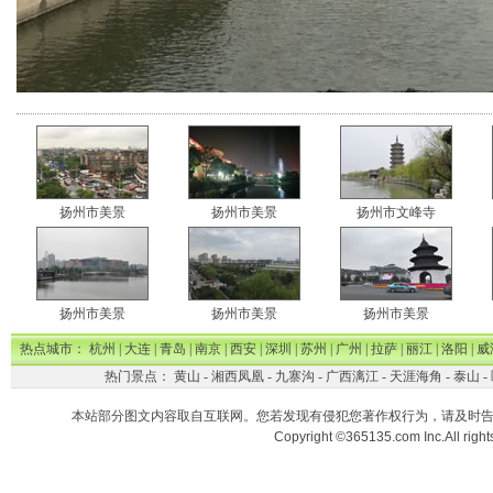
扬州市美景
扬州市美景
扬州市文峰寺
扬州市美景
扬州市美景
扬州市美景
热点城市：
杭州
|
大连
|
青岛
|
南京
|
西安
|
深圳
|
苏州
|
广州
|
拉萨
|
丽江
|
洛阳
|
威
热门景点：
黄山
-
湘西凤凰
-
九寨沟
-
广西漓江
-
天涯海角
-
泰山
-
本站部分图文内容取自互联网。您若发现有侵犯您著作权行为，请及时
Copyright ©365135.com Inc.All ri