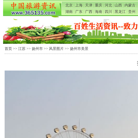
北京
|
上海
|
天津
|
重庆
|
河北
|
山西
|
内蒙古
|
湖南
|
广东
|
广西
|
海南
|
四川
|
黑龙江
|
贵州
|
首页
>>
江苏
>>
扬州市
>>
风景图片
>> 扬州市美景