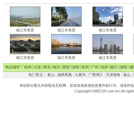
镇江市美景
镇江市美景
镇江市美景
镇江市美景
镇江市美景
镇江市美景
热点城市：
杭州
|
大连
|
青岛
|
南京
|
西安
|
深圳
|
苏州
|
广州
|
拉萨
|
丽江
|
洛阳
|
威
热门景点：
黄山
-
湘西凤凰
-
九寨沟
-
广西漓江
-
天涯海角
-
泰山
-
本站部分图文内容取自互联网。您若发现有侵犯您著作权行为，请及时
Copyright ©365135.com Inc.All ri