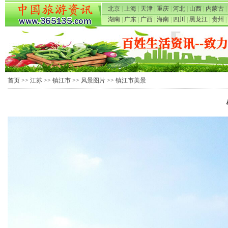
北京
|
上海
|
天津
|
重庆
|
河北
|
山西
|
内蒙古
|
湖南
|
广东
|
广西
|
海南
|
四川
|
黑龙江
|
贵州
|
首页
>>
江苏
>>
镇江市
>>
风景图片
>> 镇江市美景