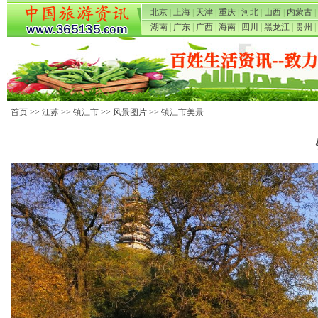
北京
|
上海
|
天津
|
重庆
|
河北
|
山西
|
内蒙古
|
湖南
|
广东
|
广西
|
海南
|
四川
|
黑龙江
|
贵州
|
首页
>>
江苏
>>
镇江市
>>
风景图片
>> 镇江市美景