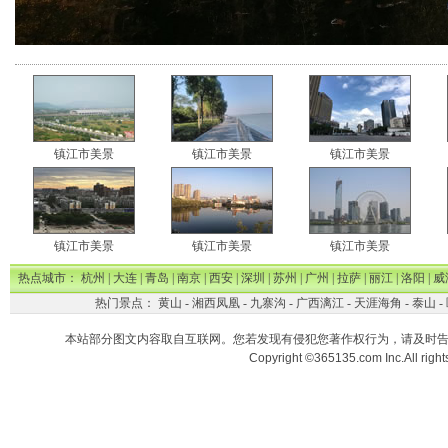
镇江市美景
镇江市美景
镇江市美景
镇江市美景
镇江市美景
镇江市美景
热点城市：
杭州
|
大连
|
青岛
|
南京
|
西安
|
深圳
|
苏州
|
广州
|
拉萨
|
丽江
|
洛阳
|
威
热门景点：
黄山
-
湘西凤凰
-
九寨沟
-
广西漓江
-
天涯海角
-
泰山
-
本站部分图文内容取自互联网。您若发现有侵犯您著作权行为，请及时
Copyright ©365135.com Inc.All ri