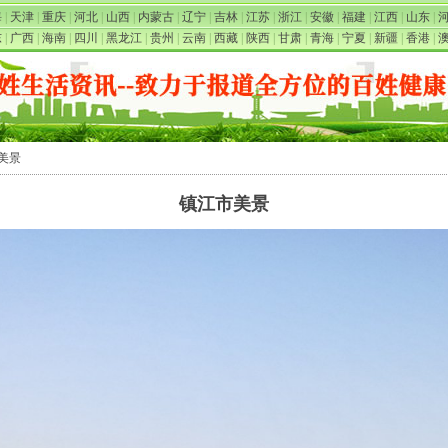
海
|
天津
|
重庆
|
河北
|
山西
|
内蒙古
|
辽宁
|
吉林
|
江苏
|
浙江
|
安徽
|
福建
|
江西
|
山东
|
东
|
广西
|
海南
|
四川
|
黑龙江
|
贵州
|
云南
|
西藏
|
陕西
|
甘肃
|
青海
|
宁夏
|
新疆
|
香港
|
市美景
镇江市美景