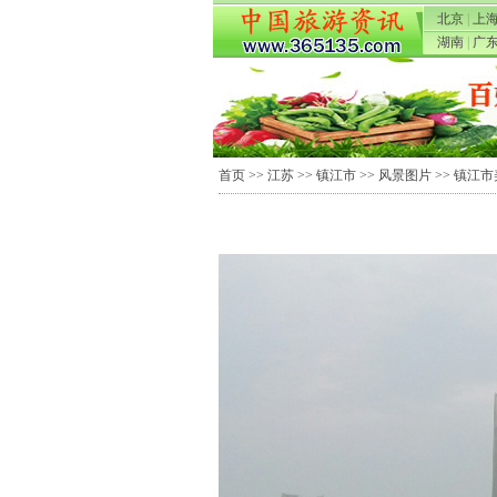
北京
|
上
湖南
|
广
首页
>>
江苏
>>
镇江市
>>
风景图片
>> 镇江