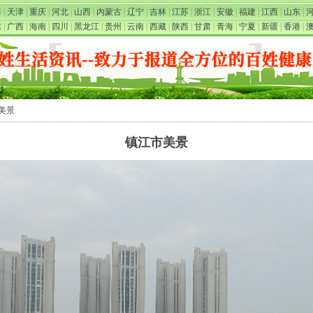
海
|
天津
|
重庆
|
河北
|
山西
|
内蒙古
|
辽宁
|
吉林
|
江苏
|
浙江
|
安徽
|
福建
|
江西
|
山东
|
东
|
广西
|
海南
|
四川
|
黑龙江
|
贵州
|
云南
|
西藏
|
陕西
|
甘肃
|
青海
|
宁夏
|
新疆
|
香港
|
市美景
镇江市美景