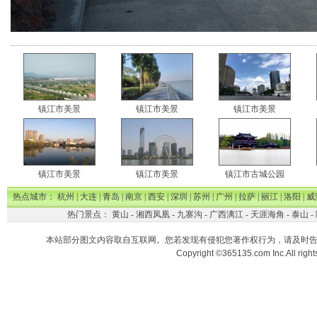
镇江市美景
镇江市美景
镇江市美景
镇江市美景
镇江市美景
镇江市古城公园
热点城市：
杭州
|
大连
|
青岛
|
南京
|
西安
|
深圳
|
苏州
|
广州
|
拉萨
|
丽江
|
洛阳
|
威
热门景点：
黄山
-
湘西凤凰
-
九寨沟
-
广西漓江
-
天涯海角
-
泰山
-
本站部分图文内容取自互联网。您若发现有侵犯您著作权行为，请及时
Copyright ©365135.com Inc.All ri