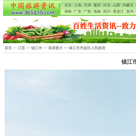
北京
|
上海
|
天津
|
重庆
|
河北
|
山西
|
内蒙古
|
湖南
|
广东
|
广西
|
海南
|
四川
|
黑龙江
|
贵州
|
首页
>>
江苏
>>
镇江市
>>
风景图片
>> 镇江市丹徒区人民政府
镇江