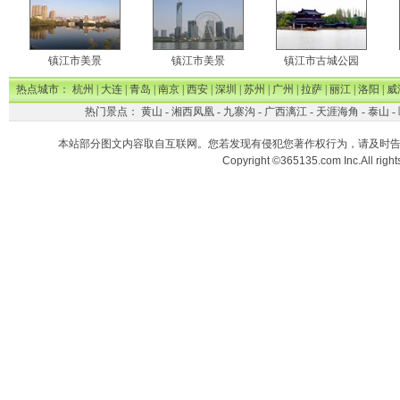
镇江市美景
镇江市美景
镇江市古城公园
热点城市：
杭州
|
大连
|
青岛
|
南京
|
西安
|
深圳
|
苏州
|
广州
|
拉萨
|
丽江
|
洛阳
|
威
热门景点：
黄山
-
湘西凤凰
-
九寨沟
-
广西漓江
-
天涯海角
-
泰山
-
本站部分图文内容取自互联网。您若发现有侵犯您著作权行为，请及时
Copyright ©365135.com Inc.All ri