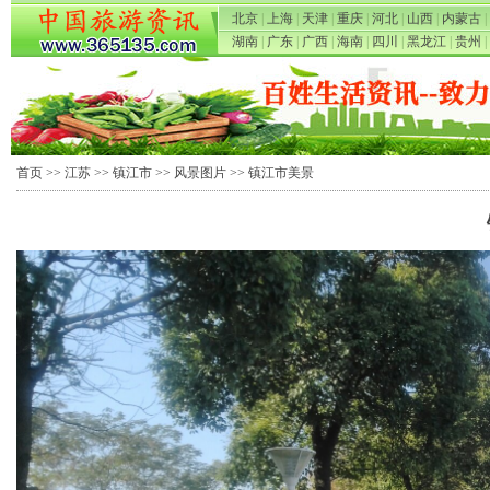
北京
|
上海
|
天津
|
重庆
|
河北
|
山西
|
内蒙古
|
湖南
|
广东
|
广西
|
海南
|
四川
|
黑龙江
|
贵州
|
首页
>>
江苏
>>
镇江市
>>
风景图片
>> 镇江市美景