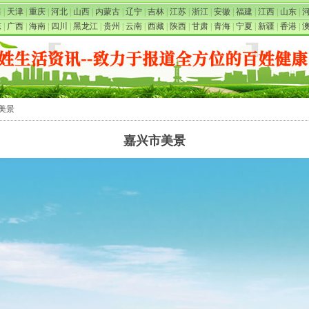
海
|
天津
|
重庆
|
河北
|
山西
|
内蒙古
|
辽宁
|
吉林
|
江苏
|
浙江
|
安徽
|
福建
|
江西
|
山东
|
东
|
广西
|
海南
|
四川
|
黑龙江
|
贵州
|
云南
|
西藏
|
陕西
|
甘肃
|
青海
|
宁夏
|
新疆
|
香港
|
市美景
嘉兴市美景