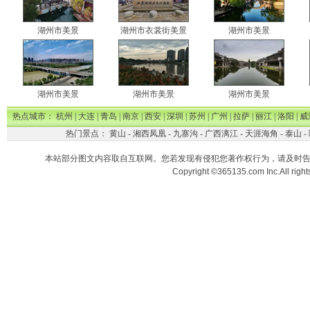
湖州市美景
湖州市衣裳街美景
湖州市美景
湖州市美景
湖州市美景
湖州市美景
热点城市：
杭州
|
大连
|
青岛
|
南京
|
西安
|
深圳
|
苏州
|
广州
|
拉萨
|
丽江
|
洛阳
|
威
热门景点：
黄山
-
湘西凤凰
-
九寨沟
-
广西漓江
-
天涯海角
-
泰山
-
本站部分图文内容取自互联网。您若发现有侵犯您著作权行为，请及时
Copyright ©365135.com Inc.All ri