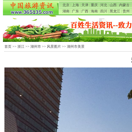
北京
|
上海
|
天津
|
重庆
|
河北
|
山西
|
内蒙古
|
湖南
|
广东
|
广西
|
海南
|
四川
|
黑龙江
|
贵州
|
首页
>>
浙江
>>
湖州市
>>
风景图片
>> 湖州市美景