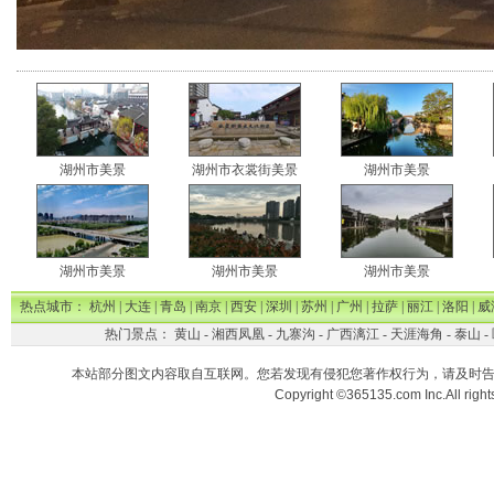
湖州市美景
湖州市衣裳街美景
湖州市美景
湖州市美景
湖州市美景
湖州市美景
热点城市：
杭州
|
大连
|
青岛
|
南京
|
西安
|
深圳
|
苏州
|
广州
|
拉萨
|
丽江
|
洛阳
|
威
热门景点：
黄山
-
湘西凤凰
-
九寨沟
-
广西漓江
-
天涯海角
-
泰山
-
本站部分图文内容取自互联网。您若发现有侵犯您著作权行为，请及时
Copyright ©365135.com Inc.All ri