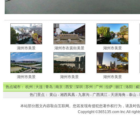
湖州市美景
湖州市衣裳街美景
湖州市美景
湖州市美景
湖州市美景
湖州市美景
热点城市：
杭州
|
大连
|
青岛
|
南京
|
西安
|
深圳
|
苏州
|
广州
|
拉萨
|
丽江
|
洛阳
|
威
热门景点：
黄山
-
湘西凤凰
-
九寨沟
-
广西漓江
-
天涯海角
-
泰山
-
本站部分图文内容取自互联网。您若发现有侵犯您著作权行为，请及时
Copyright ©365135.com Inc.All ri