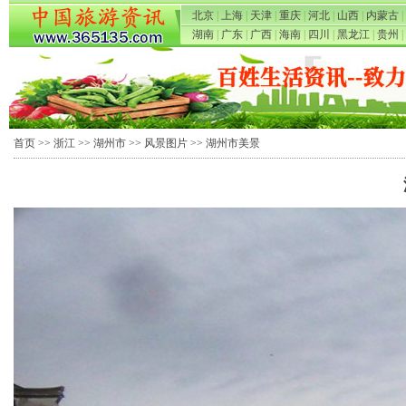
北京
|
上海
|
天津
|
重庆
|
河北
|
山西
|
内蒙古
|
湖南
|
广东
|
广西
|
海南
|
四川
|
黑龙江
|
贵州
|
首页
>>
浙江
>>
湖州市
>>
风景图片
>> 湖州市美景