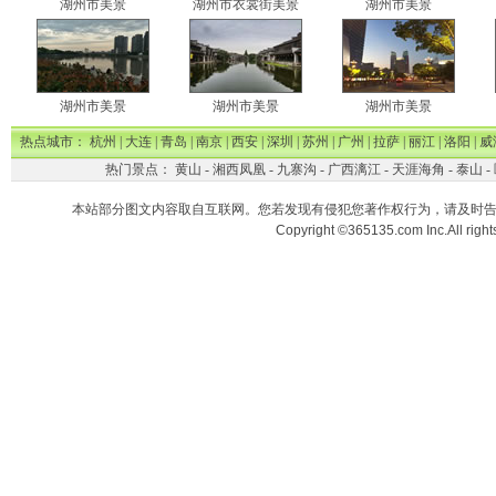
湖州市美景
湖州市衣裳街美景
湖州市美景
湖州市美景
湖州市美景
湖州市美景
热点城市：
杭州
|
大连
|
青岛
|
南京
|
西安
|
深圳
|
苏州
|
广州
|
拉萨
|
丽江
|
洛阳
|
威
热门景点：
黄山
-
湘西凤凰
-
九寨沟
-
广西漓江
-
天涯海角
-
泰山
-
本站部分图文内容取自互联网。您若发现有侵犯您著作权行为，请及时
Copyright ©365135.com Inc.All ri