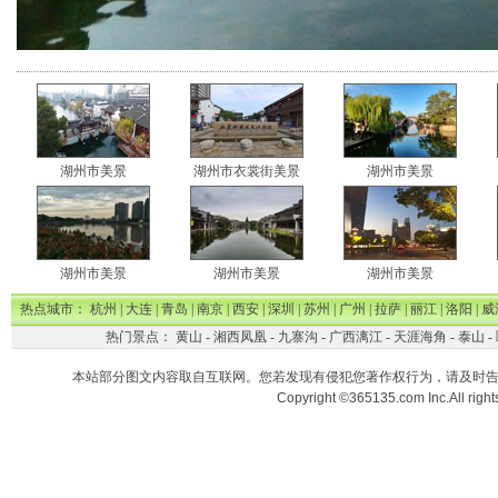
湖州市美景
湖州市衣裳街美景
湖州市美景
湖州市美景
湖州市美景
湖州市美景
热点城市：
杭州
|
大连
|
青岛
|
南京
|
西安
|
深圳
|
苏州
|
广州
|
拉萨
|
丽江
|
洛阳
|
威
热门景点：
黄山
-
湘西凤凰
-
九寨沟
-
广西漓江
-
天涯海角
-
泰山
-
本站部分图文内容取自互联网。您若发现有侵犯您著作权行为，请及时
Copyright ©365135.com Inc.All ri