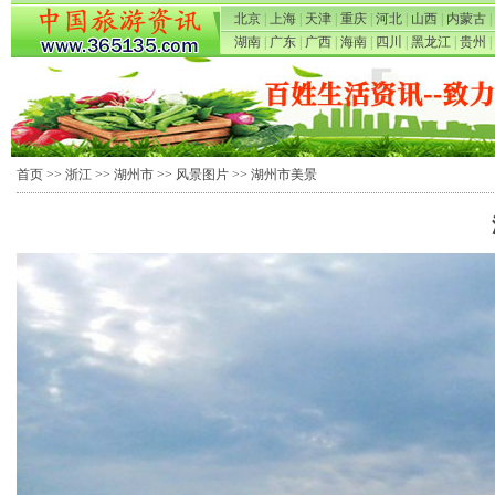
北京
|
上海
|
天津
|
重庆
|
河北
|
山西
|
内蒙古
|
湖南
|
广东
|
广西
|
海南
|
四川
|
黑龙江
|
贵州
|
首页
>>
浙江
>>
湖州市
>>
风景图片
>> 湖州市美景