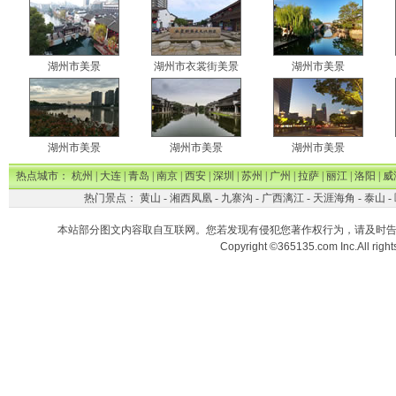
湖州市美景
湖州市衣裳街美景
湖州市美景
湖州市美景
湖州市美景
湖州市美景
热点城市：
杭州
|
大连
|
青岛
|
南京
|
西安
|
深圳
|
苏州
|
广州
|
拉萨
|
丽江
|
洛阳
|
威
热门景点：
黄山
-
湘西凤凰
-
九寨沟
-
广西漓江
-
天涯海角
-
泰山
-
本站部分图文内容取自互联网。您若发现有侵犯您著作权行为，请及时
Copyright ©365135.com Inc.All ri