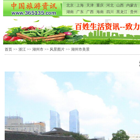
北京
|
上海
|
天津
|
重庆
|
河北
|
山西
|
内蒙古
|
湖南
|
广东
|
广西
|
海南
|
四川
|
黑龙江
|
贵州
|
首页
>>
浙江
>>
湖州市
>>
风景图片
>> 湖州市美景