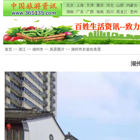
北京
|
上海
|
天津
|
重庆
|
河北
|
山西
|
内蒙古
|
湖南
|
广东
|
广西
|
海南
|
四川
|
黑龙江
|
贵州
|
首页
>>
浙江
>>
湖州市
>>
风景图片
>> 湖州市衣裳街美景
湖