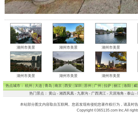
湖州市美景
湖州市美景
湖州市美景
湖州市美景
湖州市美景
湖州市美景
热点城市：
杭州
|
大连
|
青岛
|
南京
|
西安
|
深圳
|
苏州
|
广州
|
拉萨
|
丽江
|
洛阳
|
威
热门景点：
黄山
-
湘西凤凰
-
九寨沟
-
广西漓江
-
天涯海角
-
泰山
-
本站部分图文内容取自互联网。您若发现有侵犯您著作权行为，请及时
Copyright ©365135.com Inc.All ri