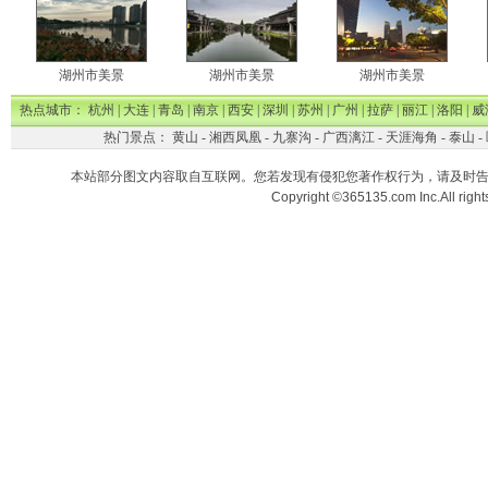
湖州市美景
湖州市美景
湖州市美景
热点城市：
杭州
|
大连
|
青岛
|
南京
|
西安
|
深圳
|
苏州
|
广州
|
拉萨
|
丽江
|
洛阳
|
威
热门景点：
黄山
-
湘西凤凰
-
九寨沟
-
广西漓江
-
天涯海角
-
泰山
-
本站部分图文内容取自互联网。您若发现有侵犯您著作权行为，请及时
Copyright ©365135.com Inc.All ri