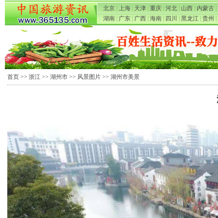
北京
|
上海
|
天津
|
重庆
|
河北
|
山西
|
内蒙古
|
湖南
|
广东
|
广西
|
海南
|
四川
|
黑龙江
|
贵州
|
首页
>>
浙江
>>
湖州市
>>
风景图片
>> 湖州市美景