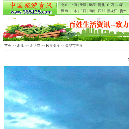
北京
|
上海
|
天津
|
重庆
|
河北
|
山西
|
内蒙古
|
湖南
|
广东
|
广西
|
海南
|
四川
|
黑龙江
|
贵州
|
首页
>>
浙江
>>
金华市
>>
风景图片
>> 金华市美景