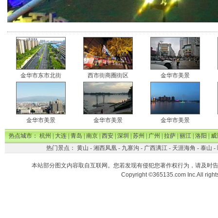
金华市东市北街
西市街商圈街区
金华市美景
金华市美景
金华市美景
金华市美景
热点城市：
杭州
|
大连
|
青岛
|
南京
|
西安
|
深圳
|
苏州
|
广州
|
拉萨
|
丽江
|
洛阳
|
威
热门景点：
黄山
-
湘西凤凰
-
九寨沟
-
广西漓江
-
天涯海角
-
泰山
-
本站部分图文内容取自互联网。您若发现有侵犯您著作权行为，请及时
Copyright ©365135.com Inc.All ri