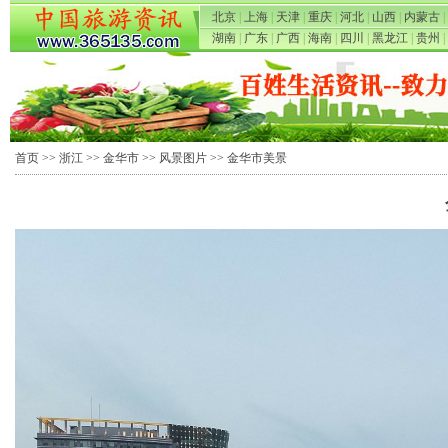
北京
|
上海
|
天津
|
重庆
|
河北
|
山西
|
内蒙古
|
湖南
|
广东
|
广西
|
海南
|
四川
|
黑龙江
|
贵州
|
首页
>>
浙江
>>
金华市
>>
风景图片
>> 金华市美景