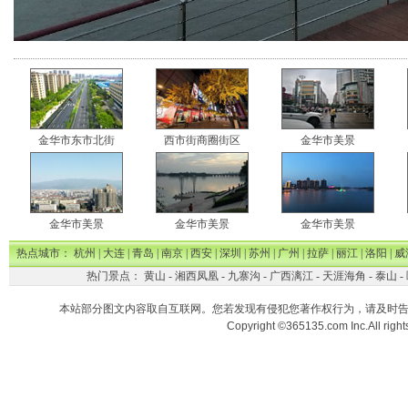
金华市东市北街
西市街商圈街区
金华市美景
金华市美景
金华市美景
金华市美景
热点城市：
杭州
|
大连
|
青岛
|
南京
|
西安
|
深圳
|
苏州
|
广州
|
拉萨
|
丽江
|
洛阳
|
威
热门景点：
黄山
-
湘西凤凰
-
九寨沟
-
广西漓江
-
天涯海角
-
泰山
-
本站部分图文内容取自互联网。您若发现有侵犯您著作权行为，请及时
Copyright ©365135.com Inc.All ri