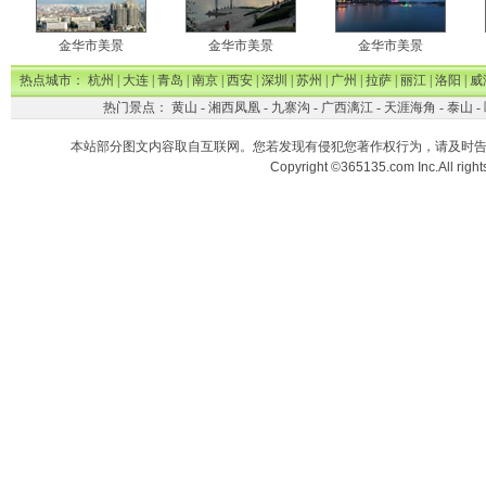
金华市美景
金华市美景
金华市美景
热点城市：
杭州
|
大连
|
青岛
|
南京
|
西安
|
深圳
|
苏州
|
广州
|
拉萨
|
丽江
|
洛阳
|
威
热门景点：
黄山
-
湘西凤凰
-
九寨沟
-
广西漓江
-
天涯海角
-
泰山
-
本站部分图文内容取自互联网。您若发现有侵犯您著作权行为，请及时
Copyright ©365135.com Inc.All ri