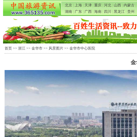
北京
|
上海
|
天津
|
重庆
|
河北
|
山西
|
内蒙古
|
湖南
|
广东
|
广西
|
海南
|
四川
|
黑龙江
|
贵州
|
首页
>>
浙江
>>
金华市
>>
风景图片
>> 金华市中心医院
金