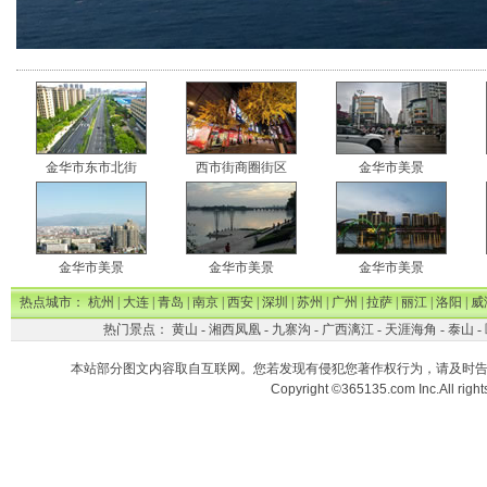
金华市东市北街
西市街商圈街区
金华市美景
金华市美景
金华市美景
金华市美景
热点城市：
杭州
|
大连
|
青岛
|
南京
|
西安
|
深圳
|
苏州
|
广州
|
拉萨
|
丽江
|
洛阳
|
威
热门景点：
黄山
-
湘西凤凰
-
九寨沟
-
广西漓江
-
天涯海角
-
泰山
-
本站部分图文内容取自互联网。您若发现有侵犯您著作权行为，请及时
Copyright ©365135.com Inc.All ri