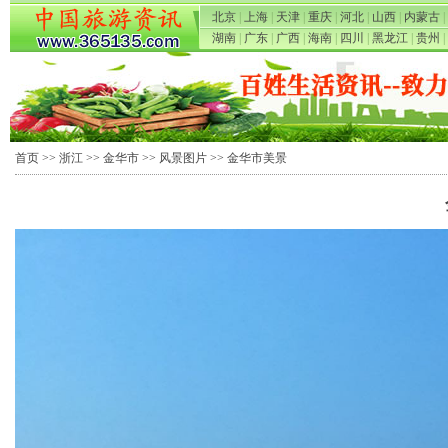
北京
|
上海
|
天津
|
重庆
|
河北
|
山西
|
内蒙古
|
湖南
|
广东
|
广西
|
海南
|
四川
|
黑龙江
|
贵州
|
首页
>>
浙江
>>
金华市
>>
风景图片
>> 金华市美景