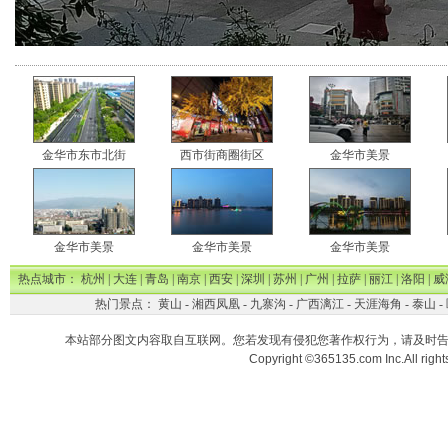
金华市东市北街
西市街商圈街区
金华市美景
金华市美景
金华市美景
金华市美景
热点城市：
杭州
|
大连
|
青岛
|
南京
|
西安
|
深圳
|
苏州
|
广州
|
拉萨
|
丽江
|
洛阳
|
威
热门景点：
黄山
-
湘西凤凰
-
九寨沟
-
广西漓江
-
天涯海角
-
泰山
-
本站部分图文内容取自互联网。您若发现有侵犯您著作权行为，请及时
Copyright ©365135.com Inc.All ri