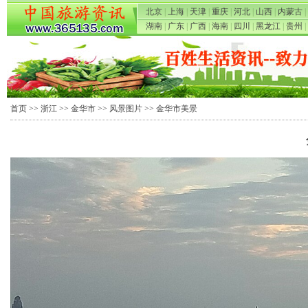
北京
|
上海
|
天津
|
重庆
|
河北
|
山西
|
内蒙古
|
湖南
|
广东
|
广西
|
海南
|
四川
|
黑龙江
|
贵州
|
首页
>>
浙江
>>
金华市
>>
风景图片
>> 金华市美景