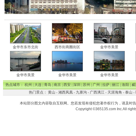
金华市东市北街
西市街商圈街区
金华市美景
金华市美景
金华市美景
金华市美景
热点城市：
杭州
|
大连
|
青岛
|
南京
|
西安
|
深圳
|
苏州
|
广州
|
拉萨
|
丽江
|
洛阳
|
威
热门景点：
黄山
-
湘西凤凰
-
九寨沟
-
广西漓江
-
天涯海角
-
泰山
-
本站部分图文内容取自互联网。您若发现有侵犯您著作权行为，请及时
Copyright ©365135.com Inc.All ri