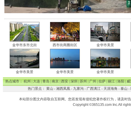
金华市东市北街
西市街商圈街区
金华市美景
金华市美景
金华市美景
金华市美景
热点城市：
杭州
|
大连
|
青岛
|
南京
|
西安
|
深圳
|
苏州
|
广州
|
拉萨
|
丽江
|
洛阳
|
威
热门景点：
黄山
-
湘西凤凰
-
九寨沟
-
广西漓江
-
天涯海角
-
泰山
-
本站部分图文内容取自互联网。您若发现有侵犯您著作权行为，请及时
Copyright ©365135.com Inc.All ri