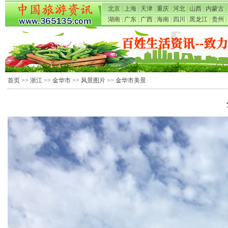
北京
|
上海
|
天津
|
重庆
|
河北
|
山西
|
内蒙古
|
湖南
|
广东
|
广西
|
海南
|
四川
|
黑龙江
|
贵州
|
首页
>>
浙江
>>
金华市
>>
风景图片
>> 金华市美景