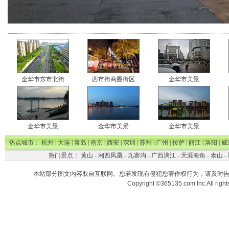
金华市东市北街
西市街商圈街区
金华市美景
金华市美景
金华市美景
金华市美景
热点城市：
杭州
|
大连
|
青岛
|
南京
|
西安
|
深圳
|
苏州
|
广州
|
拉萨
|
丽江
|
洛阳
|
威
热门景点：
黄山
-
湘西凤凰
-
九寨沟
-
广西漓江
-
天涯海角
-
泰山
-
本站部分图文内容取自互联网。您若发现有侵犯您著作权行为，请及时
Copyright ©365135.com Inc.All ri