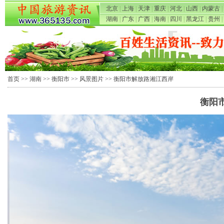
北京
|
上海
|
天津
|
重庆
|
河北
|
山西
|
内蒙古
|
湖南
|
广东
|
广西
|
海南
|
四川
|
黑龙江
|
贵州
|
首页
>>
湖南
>>
衡阳市
>>
风景图片
>> 衡阳市解放路湘江西岸
衡阳