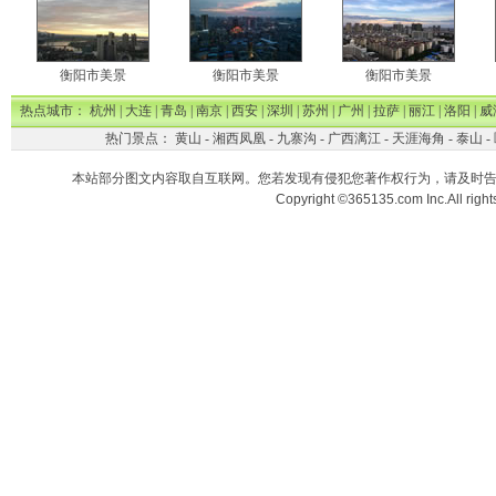
衡阳市美景
衡阳市美景
衡阳市美景
热点城市：
杭州
|
大连
|
青岛
|
南京
|
西安
|
深圳
|
苏州
|
广州
|
拉萨
|
丽江
|
洛阳
|
威
热门景点：
黄山
-
湘西凤凰
-
九寨沟
-
广西漓江
-
天涯海角
-
泰山
-
本站部分图文内容取自互联网。您若发现有侵犯您著作权行为，请及时
Copyright ©365135.com Inc.All ri