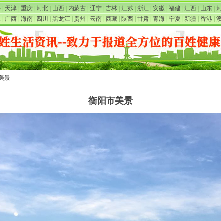
海
|
天津
|
重庆
|
河北
|
山西
|
内蒙古
|
辽宁
|
吉林
|
江苏
|
浙江
|
安徽
|
福建
|
江西
|
山东
|
东
|
广西
|
海南
|
四川
|
黑龙江
|
贵州
|
云南
|
西藏
|
陕西
|
甘肃
|
青海
|
宁夏
|
新疆
|
香港
|
市美景
衡阳市美景