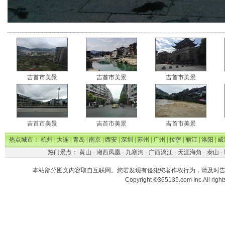
吉首市美景
吉首市美景
吉首市美景
吉首市美景
吉首市美景
吉首市美景
热点城市：
杭州
|
大连
|
青岛
|
南京
|
西安
|
深圳
|
苏州
|
广州
|
拉萨
|
丽江
|
洛阳
|
威
热门景点：
黄山
-
湘西凤凰
-
九寨沟
-
广西漓江
-
天涯海角
-
泰山
-
本站部分图文内容取自互联网。您若发现有侵犯您著作权行为，请及时
Copyright ©365135.com Inc.All ri