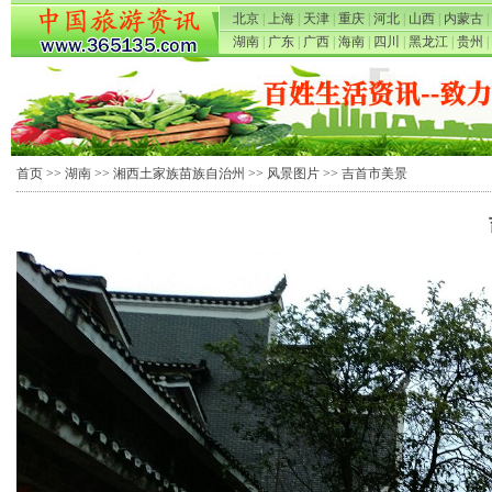
北京
|
上海
|
天津
|
重庆
|
河北
|
山西
|
内蒙古
|
湖南
|
广东
|
广西
|
海南
|
四川
|
黑龙江
|
贵州
|
首页
>>
湖南
>>
湘西土家族苗族自治州
>>
风景图片
>> 吉首市美景