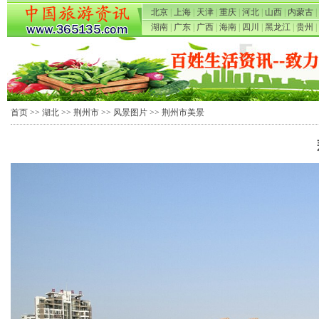
北京
|
上海
|
天津
|
重庆
|
河北
|
山西
|
内蒙古
|
湖南
|
广东
|
广西
|
海南
|
四川
|
黑龙江
|
贵州
|
首页
>>
湖北
>>
荆州市
>>
风景图片
>> 荆州市美景