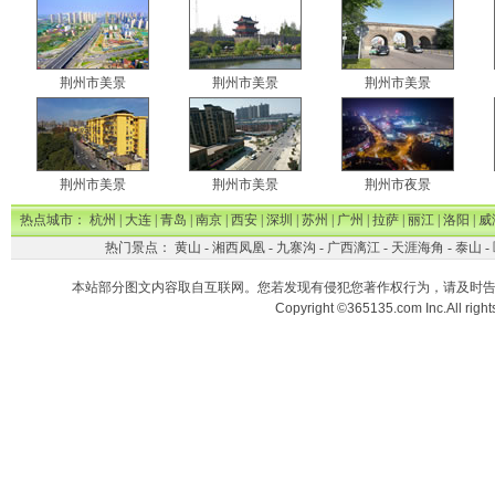
荆州市美景
荆州市美景
荆州市美景
荆州市美景
荆州市美景
荆州市夜景
热点城市：
杭州
|
大连
|
青岛
|
南京
|
西安
|
深圳
|
苏州
|
广州
|
拉萨
|
丽江
|
洛阳
|
威
热门景点：
黄山
-
湘西凤凰
-
九寨沟
-
广西漓江
-
天涯海角
-
泰山
-
本站部分图文内容取自互联网。您若发现有侵犯您著作权行为，请及时
Copyright ©365135.com Inc.All ri