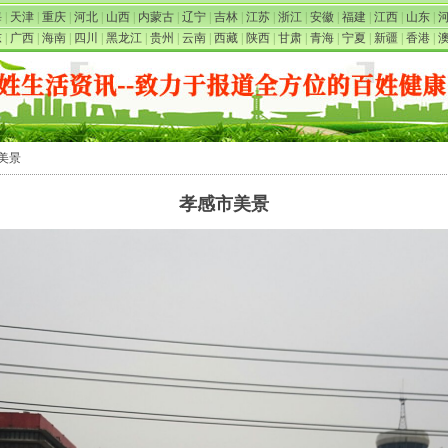
海
|
天津
|
重庆
|
河北
|
山西
|
内蒙古
|
辽宁
|
吉林
|
江苏
|
浙江
|
安徽
|
福建
|
江西
|
山东
|
东
|
广西
|
海南
|
四川
|
黑龙江
|
贵州
|
云南
|
西藏
|
陕西
|
甘肃
|
青海
|
宁夏
|
新疆
|
香港
|
市美景
孝感市美景