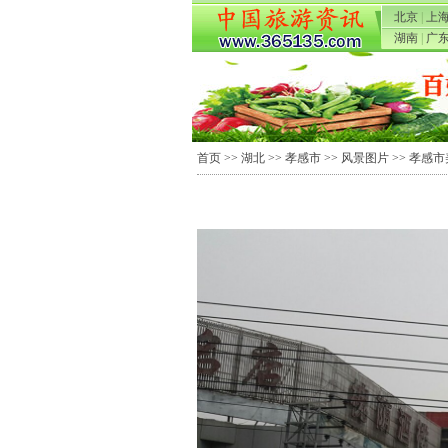
北京
|
上
湖南
|
广
首页
>>
湖北
>>
孝感市
>>
风景图片
>> 孝感