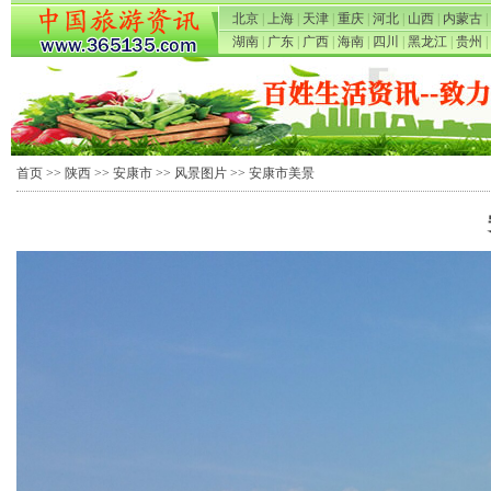
北京
|
上海
|
天津
|
重庆
|
河北
|
山西
|
内蒙古
|
湖南
|
广东
|
广西
|
海南
|
四川
|
黑龙江
|
贵州
|
首页
>>
陕西
>>
安康市
>>
风景图片
>> 安康市美景