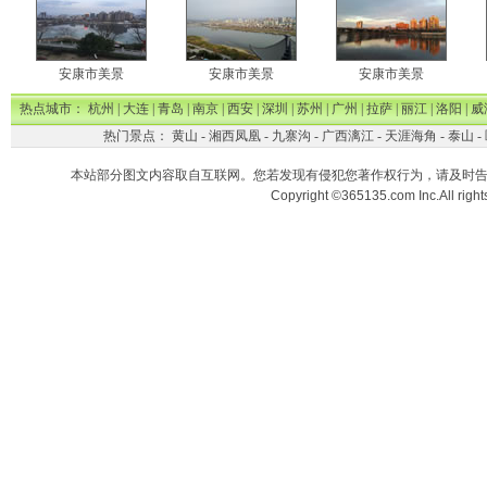
安康市美景
安康市美景
安康市美景
热点城市：
杭州
|
大连
|
青岛
|
南京
|
西安
|
深圳
|
苏州
|
广州
|
拉萨
|
丽江
|
洛阳
|
威
热门景点：
黄山
-
湘西凤凰
-
九寨沟
-
广西漓江
-
天涯海角
-
泰山
-
本站部分图文内容取自互联网。您若发现有侵犯您著作权行为，请及时
Copyright ©365135.com Inc.All ri